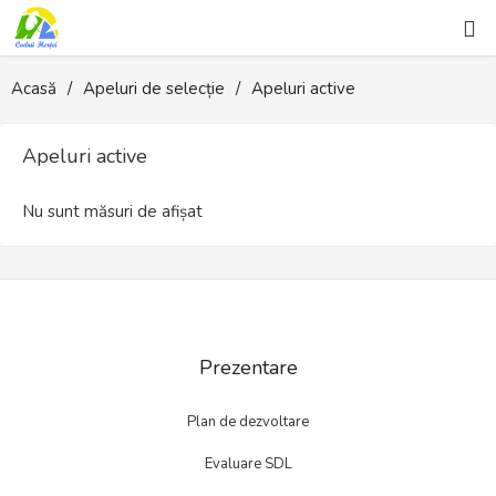
Prezentare
Acasă
Apeluri de selecție
Apeluri active
Noutăţi
Apeluri active
Apeluri de selecție
Nu sunt măsuri de afișat
Albume
LEADER 2023-2027
Utile
Prezentare
Parteneri
Plan de dezvoltare
Contact
Evaluare SDL