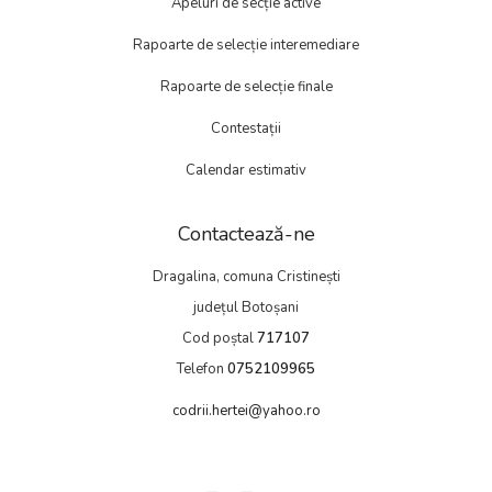
Apeluri de secție active
Rapoarte de selecție interemediare
Rapoarte de selecție finale
Contestații
Calendar estimativ
Contactează-ne
Dragalina, comuna Cristinești
județul Botoșani
Cod poștal
717107
Telefon
0752109965
codrii.hertei@yahoo.ro