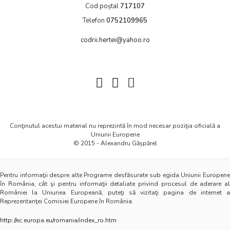
Cod poștal
717107
Telefon
0752109965
codrii.hertei@yahoo.ro
facebook
messenger
contact
Conţinutul acestui material nu reprezintă în mod necesar poziţia oficială a
Uniunii Europene
© 2015 - Alexandru Gășpărel
Pentru informaţii despre alte Programe desfăsurate sub egida Uniunii Europene
în România, cât şi pentru informaţii detaliate privind procesul de aderare al
României la Uniunea Europeană, puteţi să vizitaţi pagina de internet a
Reprezentanţei Comisiei Europene în România.
http://ec.europa.eu/romania/index_ro.htm