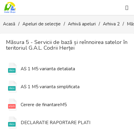
Prezentare
Acasă
Apeluri de selecție
Arhivă apeluri
Arhiva 2
Măs
Noutăţi
Măsura 5 - Servicii de bază și reînnoirea satelor în
teritoriul G.A.L. Codrii Herței
Apeluri de selecție
Albume
AS 1 M5 varianta detaliata
LEADER 2023-2027
AS 1 M5 varianta simplificata
Utile
Cerere de finantareM5
Parteneri
DECLARATIE RAPORTARE PLATI
Contact